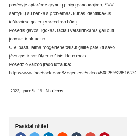
posėdyje aptarėme grynųjų pinigų panaudojimo, SVV
santykių su bankais problemas, kurias identifikavus
ieškosime galimų sprendimo būdų.
Posėdis gavosi ilgokas, tačiau verslininkams gali būti
įdomus ir aktualus.
O el.paštu laima.mogeniene@lrs.lt galite pateikti savo
įžvalgas ir pasiūlymus šiais klausimais.
Posėdžio vaizdo įrašo ištrauka:
https://www.facebook.com/Mogeniene/videos/56825953851637
2022, gruodžio 16
|
Naujienos
Pasidalinkite!