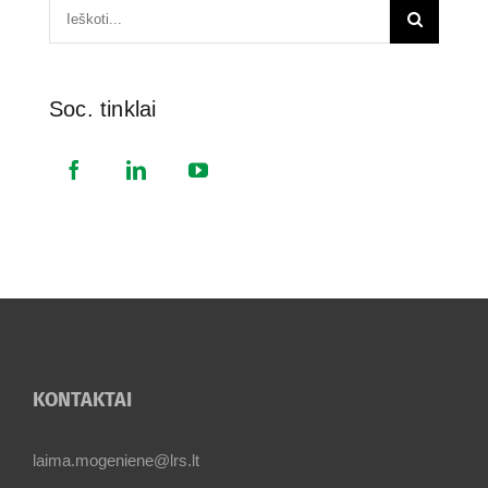
Soc. tinklai
KONTAKTAI
laima.mogeniene@lrs.lt